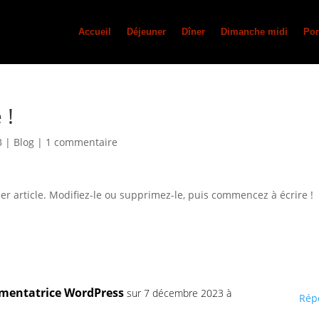
Accueil
Déjeuner
Dîner
Dimanche midi
Por
 !
3
|
Blog
|
1 commentaire
r article. Modifiez-le ou supprimez-le, puis commencez à écrire !
entatrice WordPress
sur 7 décembre 2023 à
Rép