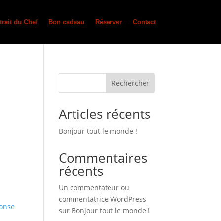
trait du Chef
Bon cadeau
Réserver
Contact
Rechercher
Articles récents
Bonjour tout le monde !
Commentaires
récents
Un commentateur ou
commentatrice WordPress
onse
sur
Bonjour tout le monde !