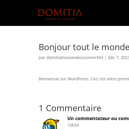
Bonjour tout le monde
par
domitiamaisondecuisinierhbt
|
Déc 7, 202
Bienvenue sur WordPress. Ceci est votre premie
1 Commentaire
Un commentateur ou comm
15h54